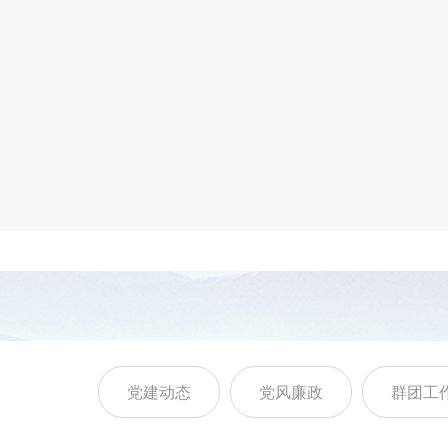
党建动态
党风廉政
群团工