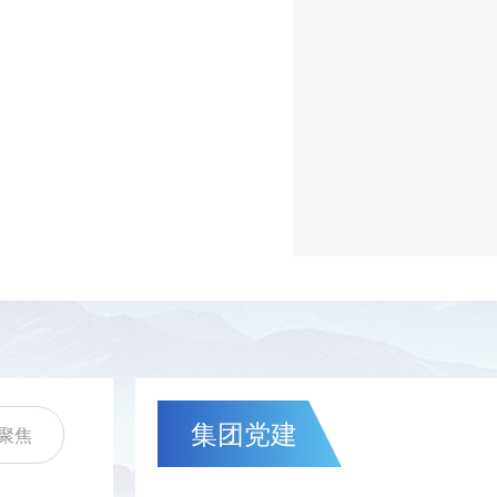
集团党建
聚焦