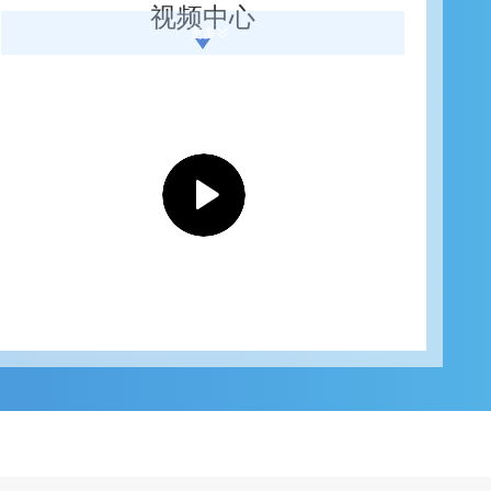
视频中心
更多