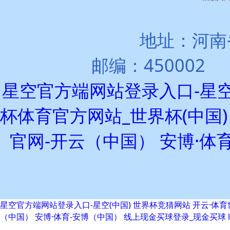
地址：河南
邮编：450002 电
星空官方端网站登录入口-星空
杯体育官方网站_世界杯(中国)
官网-开云（中国）
安博·体
星空官方端网站登录入口-星空(中国)
世界杯竞猜网站
开云·体
（中国）
安博·体育-安博（中国）
线上现金买球登录_现金买球