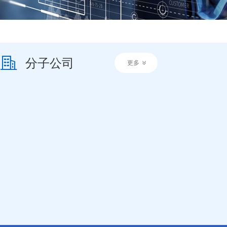
分子公司
更多