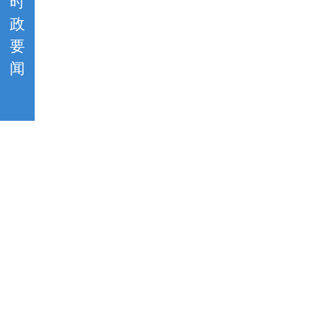
时
政
要
闻