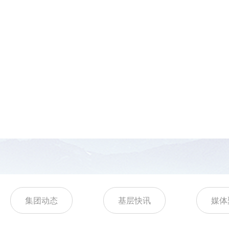
集团动态
基层快讯
媒体