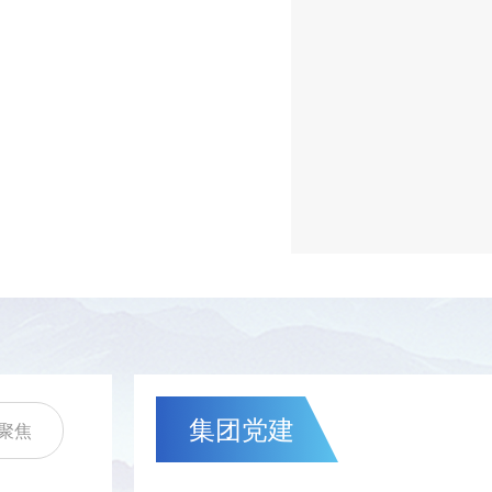
集团党建
聚焦