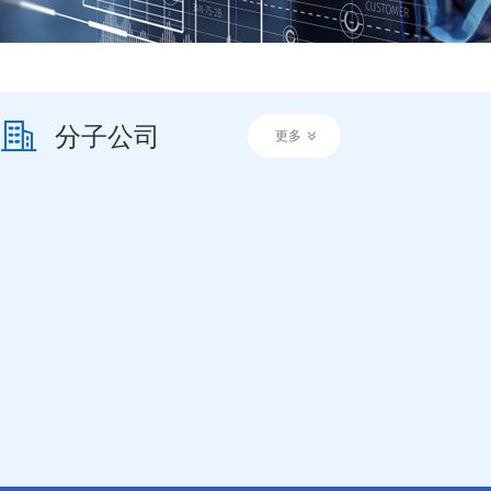
分子公司
更多