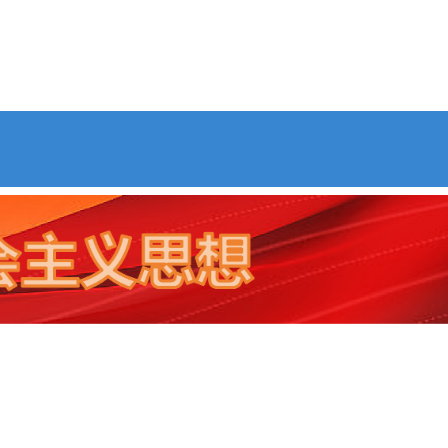
公司经营
信息披露