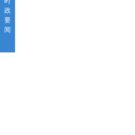
时
政
要
闻